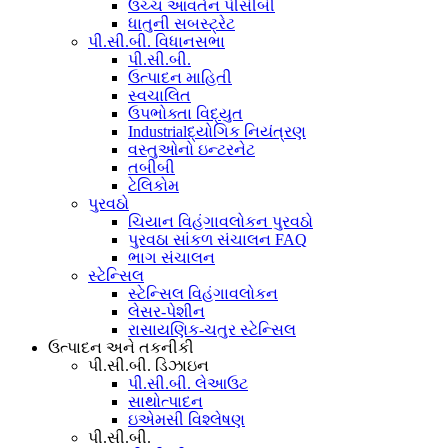
ઉચ્ચ આવર્તન પીસીબી
ધાતુની સબસ્ટ્રેટ
પી.સી.બી. વિધાનસભા
પી.સી.બી.
ઉત્પાદન માહિતી
સ્વચાલિત
ઉપભોક્તા વિદ્યુત
Industrialદ્યોગિક નિયંત્રણ
વસ્તુઓનો ઇન્ટરનેટ
તબીબી
ટેલિકોમ
પુરવઠો
ચિયાન વિહંગાવલોકન પુરવઠો
પુરવઠા સાંકળ સંચાલન FAQ
ભાગ સંચાલન
સ્ટેન્સિલ
સ્ટેન્સિલ વિહંગાવલોકન
લેસર-પેશીન
રાસાયણિક-ચતુર સ્ટેન્સિલ
ઉત્પાદન અને તકનીકી
પી.સી.બી. ડિઝાઇન
પી.સી.બી. લેઆઉટ
સાથોત્પાદન
ઇએમસી વિશ્લેષણ
પી.સી.બી.