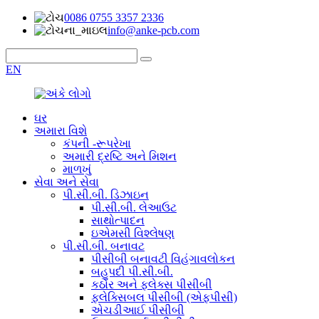
0086 0755 3357 2336
info@anke-pcb.com
EN
ઘર
અમારા વિશે
કંપની -રૂપરેખા
અમારી દ્રષ્ટિ અને મિશન
માળખું
સેવા અને સેવા
પી.સી.બી. ડિઝાઇન
પી.સી.બી. લેઆઉટ
સાથોત્પાદન
ઇએમસી વિશ્લેષણ
પી.સી.બી. બનાવટ
પીસીબી બનાવટી વિહંગાવલોકન
બહુપદી પી.સી.બી.
કઠોર અને ફ્લેક્સ પીસીબી
ફ્લેક્સિબલ પીસીબી (એફપીસી)
એચડીઆઈ પીસીબી