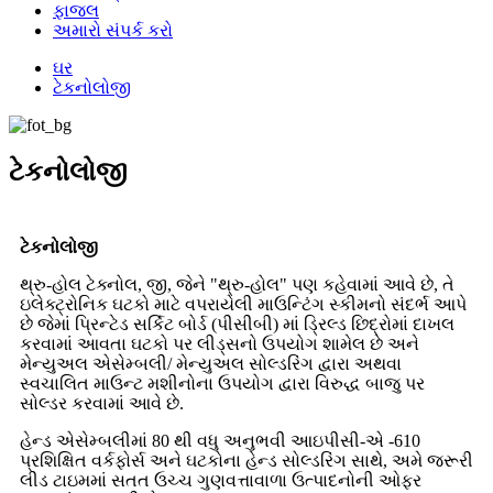
ફાજલ
અમારો સંપર્ક કરો
ઘર
ટેકનોલોજી
ટેકનોલોજી
ટેકનોલોજી
થ્રુ-હોલ ટેક્નોલ, જી, જેને "થ્રુ-હોલ" પણ કહેવામાં આવે છે, તે
ઇલેક્ટ્રોનિક ઘટકો માટે વપરાયેલી માઉન્ટિંગ સ્કીમનો સંદર્ભ આપે
છે જેમાં પ્રિન્ટેડ સર્કિટ બોર્ડ (પીસીબી) માં ડ્રિલ્ડ છિદ્રોમાં દાખલ
કરવામાં આવતા ઘટકો પર લીડ્સનો ઉપયોગ શામેલ છે અને
મેન્યુઅલ એસેમ્બલી/ મેન્યુઅલ સોલ્ડરિંગ દ્વારા અથવા
સ્વચાલિત માઉન્ટ મશીનોના ઉપયોગ દ્વારા વિરુદ્ધ બાજુ પર
સોલ્ડર કરવામાં આવે છે.
હેન્ડ એસેમ્બલીમાં 80 થી વધુ અનુભવી આઇપીસી-એ -610
પ્રશિક્ષિત વર્કફોર્સ અને ઘટકોના હેન્ડ સોલ્ડરિંગ સાથે, અમે જરૂરી
લીડ ટાઇમમાં સતત ઉચ્ચ ગુણવત્તાવાળા ઉત્પાદનોની ઓફર