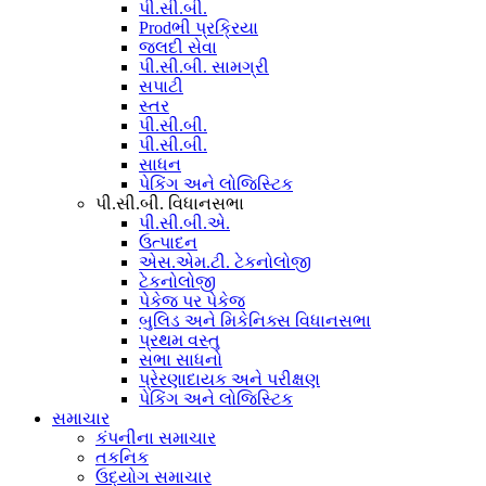
પી.સી.બી.
Prodભી પ્રક્રિયા
જલદી સેવા
પી.સી.બી. સામગ્રી
સપાટી
સ્તર
પી.સી.બી.
પી.સી.બી.
સાધન
પેકિંગ અને લોજિસ્ટિક
પી.સી.બી. વિધાનસભા
પી.સી.બી.એ.
ઉત્પાદન
એસ.એમ.ટી. ટેકનોલોજી
ટેકનોલોજી
પેકેજ પર પેકેજ
બુલિડ અને મિકેનિક્સ વિધાનસભા
પ્રથમ વસ્તુ
સભા સાધનો
પ્રેરણાદાયક અને પરીક્ષણ
પેકિંગ અને લોજિસ્ટિક
સમાચાર
કંપનીના સમાચાર
તકનિક
ઉદ્યોગ સમાચાર