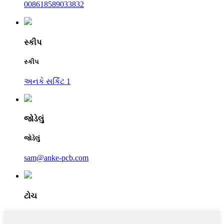
008618589033832
સ્કીપ
સ્કીપ
અનકે સર્કિટ 1
જોડેલું
જોડેલું
sam@anke-pcb.com
ટોચ