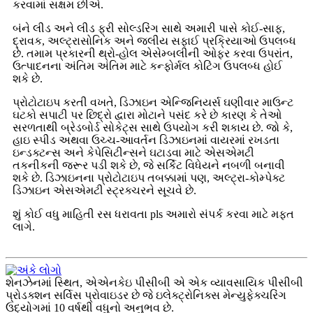
કરવામાં સક્ષમ છીએ.
બંને લીડ અને લીડ ફ્રી સોલ્ડરિંગ સાથે અમારી પાસે કોઈ-સાફ,
દ્રાવક, અલ્ટ્રાસોનિક અને જલીય સફાઈ પ્રક્રિયાઓ ઉપલબ્ધ
છે. તમામ પ્રકારની થ્રો-હોલ એસેમ્બલીની ઓફર કરવા ઉપરાંત,
ઉત્પાદનના અંતિમ અંતિમ માટે કન્ફોર્મલ કોટિંગ ઉપલબ્ધ હોઈ
શકે છે.
પ્રોટોટાઇપ કરતી વખતે, ડિઝાઇન એન્જિનિયર્સ ઘણીવાર માઉન્ટ
ઘટકો સપાટી પર છિદ્રો દ્વારા મોટાને પસંદ કરે છે કારણ કે તેઓ
સરળતાથી બ્રેડબોર્ડ સોકેટ્સ સાથે ઉપયોગ કરી શકાય છે. જો કે,
હાઇ સ્પીડ અથવા ઉચ્ચ-આવર્તન ડિઝાઇનમાં વાયરમાં રખડતા
ઇન્ડક્ટન્સ અને કેપેસિટીન્સને ઘટાડવા માટે એસએમટી
તકનીકની જરૂર પડી શકે છે, જે સર્કિટ વિધેયને નબળી બનાવી
શકે છે. ડિઝાઇનના પ્રોટોટાઇપ તબક્કામાં પણ, અલ્ટ્રા-કોમ્પેક્ટ
ડિઝાઇન એસએમટી સ્ટ્રક્ચરને સૂચવે છે.
શું કોઈ વધુ માહિતી રસ ધરાવતા pls અમારો સંપર્ક કરવા માટે મફત
લાગે.
શેનઝેનમાં સ્થિત, એએનકેઇ પીસીબી એ એક વ્યાવસાયિક પીસીબી
પ્રોડક્શન સર્વિસ પ્રોવાઇડર છે જે ઇલેક્ટ્રોનિક્સ મેન્યુફેક્ચરિંગ
ઉદ્યોગમાં 10 વર્ષથી વધુનો અનુભવ છે.