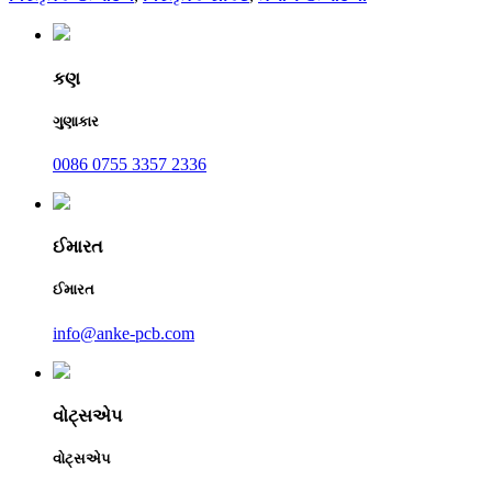
કણ
ગુણાકાર
0086 0755 3357 2336
ઈમારત
ઈમારત
info@anke-pcb.com
વોટ્સએપ
વોટ્સએપ