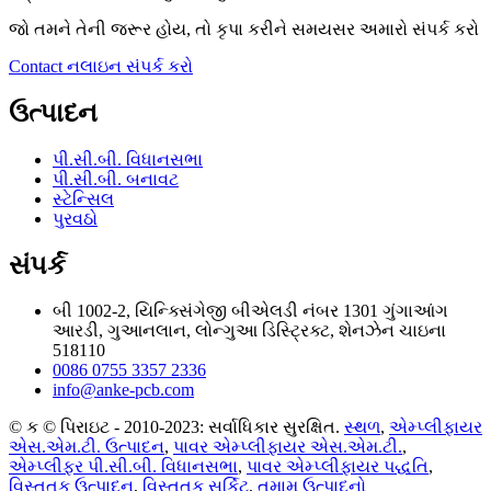
જો તમને તેની જરૂર હોય, તો કૃપા કરીને સમયસર અમારો સંપર્ક કરો
Contact નલાઇન સંપર્ક કરો
ઉત્પાદન
પી.સી.બી. વિધાનસભા
પી.સી.બી. બનાવટ
સ્ટેન્સિલ
પુરવઠો
સંપર્ક
બી 1002-2, યિન્ક્સિંગેજી બીએલડી નંબર 1301 ગુંગાઆંગ
આરડી, ગુઆનલાન, લોન્ગુઆ ડિસ્ટ્રિક્ટ, શેનઝેન ચાઇના
518110
0086 0755 3357 2336
info@anke-pcb.com
© ક © પિરાઇટ - 2010-2023: સર્વાધિકાર સુરક્ષિત.
સ્થળ
,
એમ્પ્લીફાયર
એસ.એમ.ટી. ઉત્પાદન
,
પાવર એમ્પ્લીફાયર એસ.એમ.ટી.
,
એમ્પ્લીફર પી.સી.બી. વિધાનસભા
,
પાવર એમ્પ્લીફાયર પદ્ધતિ
,
વિસ્તૃતક ઉત્પાદન
,
વિસ્તૃતક સર્કિટ
,
તમામ ઉત્પાદનો