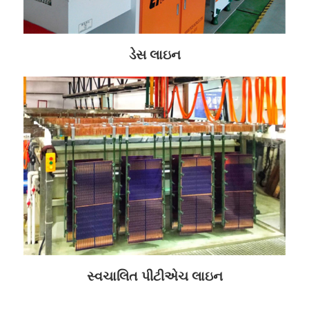
ડેસ લાઇન
સ્વચાલિત પીટીએચ લાઇન