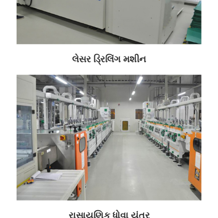
લેસર ડ્રિલિંગ મશીન
રાસાયણિક ધોવા યંત્ર