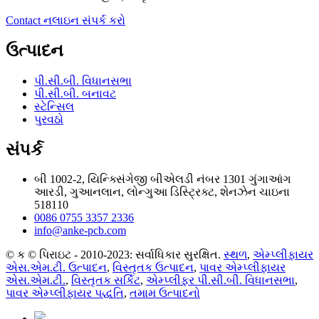
Contact નલાઇન સંપર્ક કરો
ઉત્પાદન
પી.સી.બી. વિધાનસભા
પી.સી.બી. બનાવટ
સ્ટેન્સિલ
પુરવઠો
સંપર્ક
બી 1002-2, યિન્ક્સિંગેજી બીએલડી નંબર 1301 ગુંગાઆંગ
આરડી, ગુઆનલાન, લોન્ગુઆ ડિસ્ટ્રિક્ટ, શેનઝેન ચાઇના
518110
0086 0755 3357 2336
info@anke-pcb.com
© ક © પિરાઇટ - 2010-2023: સર્વાધિકાર સુરક્ષિત.
સ્થળ
,
એમ્પ્લીફાયર
એસ.એમ.ટી. ઉત્પાદન
,
વિસ્તૃતક ઉત્પાદન
,
પાવર એમ્પ્લીફાયર
એસ.એમ.ટી.
,
વિસ્તૃતક સર્કિટ
,
એમ્પ્લીફર પી.સી.બી. વિધાનસભા
,
પાવર એમ્પ્લીફાયર પદ્ધતિ
,
તમામ ઉત્પાદનો