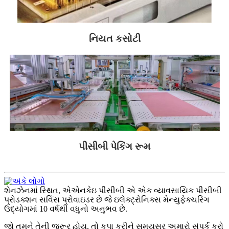
નિયત કસોટી
પીસીબી પેકિંગ રૂમ
શેનઝેનમાં સ્થિત, એએનકેઇ પીસીબી એ એક વ્યાવસાયિક પીસીબી
પ્રોડક્શન સર્વિસ પ્રોવાઇડર છે જે ઇલેક્ટ્રોનિક્સ મેન્યુફેક્ચરિંગ
ઉદ્યોગમાં 10 વર્ષથી વધુનો અનુભવ છે.
જો તમને તેની જરૂર હોય, તો કૃપા કરીને સમયસર અમારો સંપર્ક કરો