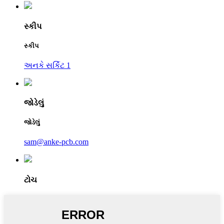
સ્કીપ
સ્કીપ
અનકે સર્કિટ 1
જોડેલું
જોડેલું
sam@anke-pcb.com
ટોચ