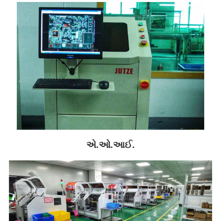
એ.ઓ.આઈ.