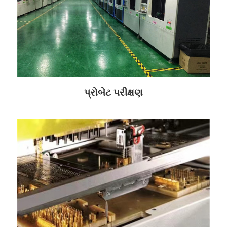
પ્રોબેટ પરીક્ષણ