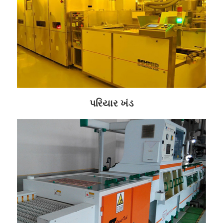
પરિયાર ખંડ