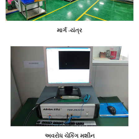
માર્ગ -યંત્ર
અવરોધ ચેકિંગ મશીન