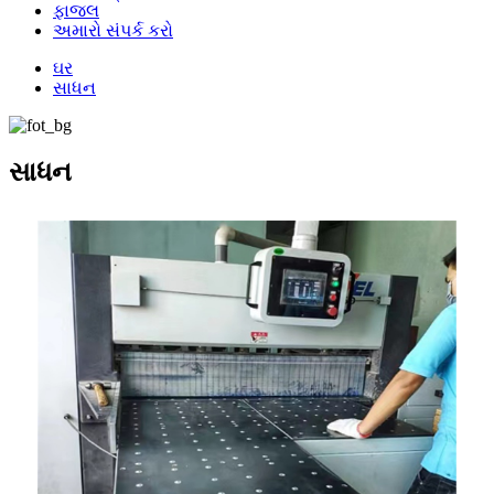
ફાજલ
અમારો સંપર્ક કરો
ઘર
સાધન
સાધન