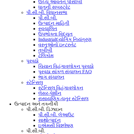
ઉચ્ચ આવર્તન પીસીબી
ધાતુની સબસ્ટ્રેટ
પી.સી.બી. વિધાનસભા
પી.સી.બી.
ઉત્પાદન માહિતી
સ્વચાલિત
ઉપભોક્તા વિદ્યુત
Industrialદ્યોગિક નિયંત્રણ
વસ્તુઓનો ઇન્ટરનેટ
તબીબી
ટેલિકોમ
પુરવઠો
ચિયાન વિહંગાવલોકન પુરવઠો
પુરવઠા સાંકળ સંચાલન FAQ
ભાગ સંચાલન
સ્ટેન્સિલ
સ્ટેન્સિલ વિહંગાવલોકન
લેસર-પેશીન
રાસાયણિક-ચતુર સ્ટેન્સિલ
ઉત્પાદન અને તકનીકી
પી.સી.બી. ડિઝાઇન
પી.સી.બી. લેઆઉટ
સાથોત્પાદન
ઇએમસી વિશ્લેષણ
પી.સી.બી.