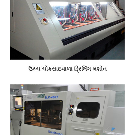
ઉચ્ચ ચોકસાઇવાળા ડ્રિલિંગ મશીન