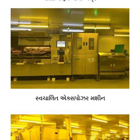
સ્વચાલિત એક્સપોઝર મશીન