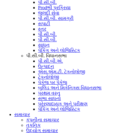
પી.સી.બી.
Prodભી પ્રક્રિયા
જલદી સેવા
પી.સી.બી. સામગ્રી
સપાટી
સ્તર
પી.સી.બી.
પી.સી.બી.
સાધન
પેકિંગ અને લોજિસ્ટિક
પી.સી.બી. વિધાનસભા
પી.સી.બી.એ.
ઉત્પાદન
એસ.એમ.ટી. ટેકનોલોજી
ટેકનોલોજી
પેકેજ પર પેકેજ
બુલિડ અને મિકેનિક્સ વિધાનસભા
પ્રથમ વસ્તુ
સભા સાધનો
પ્રેરણાદાયક અને પરીક્ષણ
પેકિંગ અને લોજિસ્ટિક
સમાચાર
કંપનીના સમાચાર
તકનિક
ઉદ્યોગ સમાચાર