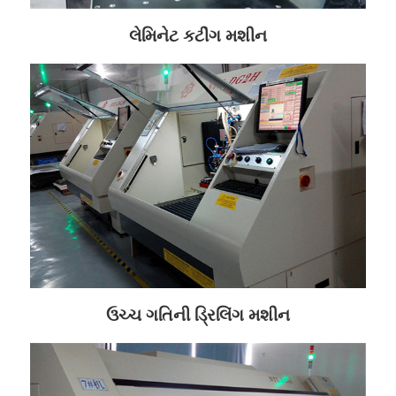
લેમિનેટ કટીંગ મશીન
ઉચ્ચ ગતિની ડ્રિલિંગ મશીન