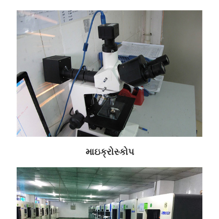
માઇક્રોસ્કોપ