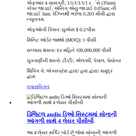
એફઆર 4 સામગ્રી, 1/1/1/1/1/1 z ંસ (35um)
કોપર જાડાઈ, એનિગ એયુ જાડાઈ 0.05um; ની
જાડાઈ 3um. રેઝિનથી ભરેલા 0.203 મીમી દ્વારા
ન્યૂનતમ.
એફઓબી કિંમત: યુએસ $ 0.2/પીસ
મિનિટ ઓર્ડર જથ્થો (MOQ): 1 પીસી
સપ્લાય ક્ષમતા: દર મહિને 100,000,000 પીસી
ચુકવણીની શરતો: ટી/ટી/, એલ/સી, પેપાલ, પેયોનર
શિપિંગ વે: એક્સપ્રેસ દ્વારા/ હવા દ્વારા/ સમુદ્ર
દ્વારા
તપાસ
વિગત
ડિજિટલ audio ડિઓ સિસ્ટમમાં સોનાની
આંગળી સાથે 4 લેયર પીસીબી
આ 4 લેયર સર્કિટ બોર્ડ છે જેમાં સોનાની આંગળી