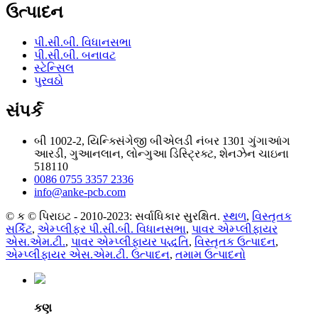
ઉત્પાદન
પી.સી.બી. વિધાનસભા
પી.સી.બી. બનાવટ
સ્ટેન્સિલ
પુરવઠો
સંપર્ક
બી 1002-2, યિન્ક્સિંગેજી બીએલડી નંબર 1301 ગુંગાઆંગ
આરડી, ગુઆનલાન, લોન્ગુઆ ડિસ્ટ્રિક્ટ, શેનઝેન ચાઇના
518110
0086 0755 3357 2336
info@anke-pcb.com
© ક © પિરાઇટ - 2010-2023: સર્વાધિકાર સુરક્ષિત.
સ્થળ
,
વિસ્તૃતક
સર્કિટ
,
એમ્પ્લીફર પી.સી.બી. વિધાનસભા
,
પાવર એમ્પ્લીફાયર
એસ.એમ.ટી.
,
પાવર એમ્પ્લીફાયર પદ્ધતિ
,
વિસ્તૃતક ઉત્પાદન
,
એમ્પ્લીફાયર એસ.એમ.ટી. ઉત્પાદન
,
તમામ ઉત્પાદનો
કણ