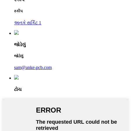
સ્કીપ
અનકે સર્કિટ 1
જોડેલું
જોડેલું
sam@anke-pcb.com
ટોચ