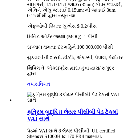
સામગ્રી, 1/1/1/1/1/1 ઓઝ (35um) કોપર જાડાઈ,
એનિગ એયુ જાડાઈ 0.15um; ની જાડાઈ 3um.
0.15 મીમી દ્વારા ન્યૂનતમ.
એફઓબી કિંમત: યુએસ $ 0.2/પીસ
મિનિટ ઓર્ડર જથ્થો (MOQ): 1 પીસી
સપ્લાય ક્ષમતા: દર મહિને 100,000,000 પીસી
ચુકવણીની શરતો: ટી/ટી/, એલ/સી, પેપાલ, પેયોનર
શિપિંગ વે: એક્સપ્રેસ દ્વારા/ હવા દ્વારા/ સમુદ્ર
દ્વારા
તપાસ
વિગત
કૃત્રિમ બુદ્ધિ 8 લેયર પીસીબી પેડ ટેકમાં
VAI સાથે
પેડમાં VAI સાથે 8 લેયર પીસીબી. UL certified
Shengyi S1000H tg 170 FR4 material,