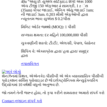
40u ”એયુ છે. યુએલ સર્ટિફાઇડ શેંગી એસ 1000
એચ ટીજી 150 એફઆર 4 સામગ્રી, 1 z ંસ
(35um) કોપર જાડાઈ, એનિગ એયુ જાડાઈ 1um;
ની જાડાઈ 3um. 0.203 મીમી એફઓબી દ્વારા
ન્યૂનતમ ભાવ: યુએસ $ 0.2/પીસ
મિનિટ ઓર્ડર જથ્થો (MOQ): 1 પીસી
સપ્લાય ક્ષમતા: દર મહિને 100,000,000 પીસી
ચુકવણીની શરતો: ટી/ટી/, એલ/સી, પેપાલ, પેયોનર
શિપિંગ વે: એક્સપ્રેસ દ્વારા/ હવા દ્વારા/ સમુદ્ર
દ્વારા
તપાસ
વિગત
શેનઝેનમાં સ્થિત, એએનકેઇ પીસીબી એ એક વ્યાવસાયિક પીસીબી
પ્રોડક્શન સર્વિસ પ્રોવાઇડર છે જે ઇલેક્ટ્રોનિક્સ મેન્યુફેક્ચરિંગ
ઉદ્યોગમાં 10 વર્ષથી વધુનો અનુભવ છે.
જો તમને તેની જરૂર હોય, તો કૃપા કરીને સમયસર અમારો સંપર્ક કરો
Contact નલાઇન સંપર્ક કરો