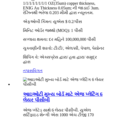
1/1/1/1/1/1/1/1 OZ(35um) copper thickness,
ENIG Au Thickness 0.05um; ની જાડાઈ 3um.
રેઝિનથી ભરેલા 0.203 મીમી દ્વારા ન્યૂનતમ.
એફઓબી કિંમત: યુએસ $ 0.2/પીસ
મિનિટ ઓર્ડર જથ્થો (MOQ): 1 પીસી
સપ્લાય ક્ષમતા: દર મહિને 100,000,000 પીસી
ચુકવણીની શરતો: ટી/ટી/, એલ/સી, પેપાલ, પેયોનર
શિપિંગ વે: એક્સપ્રેસ દ્વારા/ હવા દ્વારા/ સમુદ્ર
દ્વારા
તપાસ
વિગત
આઇઓટી મુખ્ય બોર્ડ માટે એજ પ્લેટિંગ 6
લેયર પીસીબી
એજ પ્લેટેડ સાથે 6 લેયર પીસીબી. યુએલ
સર્ટિફાઇડ શેન્ગી એસ 1000 એચ ટીજી 170