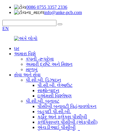
0086 0755 3357 2336
info@anke-pcb.com
EN
ઘર
અમારા વિશે
કંપની -રૂપરેખા
અમારી દ્રષ્ટિ અને મિશન
માળખું
સેવા અને સેવા
પી.સી.બી. ડિઝાઇન
પી.સી.બી. લેઆઉટ
સાથોત્પાદન
ઇએમસી વિશ્લેષણ
પી.સી.બી. બનાવટ
પીસીબી બનાવટી વિહંગાવલોકન
બહુપદી પી.સી.બી.
કઠોર અને ફ્લેક્સ પીસીબી
ફ્લેક્સિબલ પીસીબી (એફપીસી)
એચડીઆઈ પીસીબી