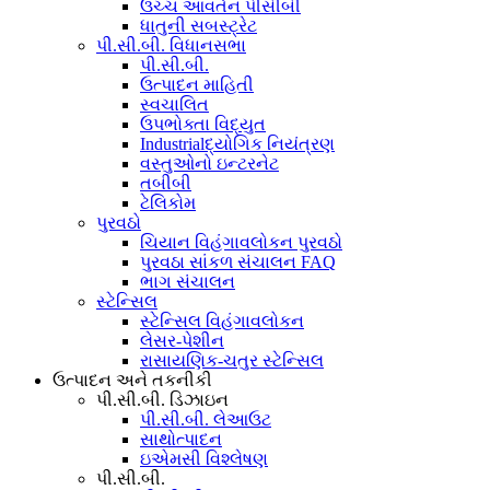
ઉચ્ચ આવર્તન પીસીબી
ધાતુની સબસ્ટ્રેટ
પી.સી.બી. વિધાનસભા
પી.સી.બી.
ઉત્પાદન માહિતી
સ્વચાલિત
ઉપભોક્તા વિદ્યુત
Industrialદ્યોગિક નિયંત્રણ
વસ્તુઓનો ઇન્ટરનેટ
તબીબી
ટેલિકોમ
પુરવઠો
ચિયાન વિહંગાવલોકન પુરવઠો
પુરવઠા સાંકળ સંચાલન FAQ
ભાગ સંચાલન
સ્ટેન્સિલ
સ્ટેન્સિલ વિહંગાવલોકન
લેસર-પેશીન
રાસાયણિક-ચતુર સ્ટેન્સિલ
ઉત્પાદન અને તકનીકી
પી.સી.બી. ડિઝાઇન
પી.સી.બી. લેઆઉટ
સાથોત્પાદન
ઇએમસી વિશ્લેષણ
પી.સી.બી.