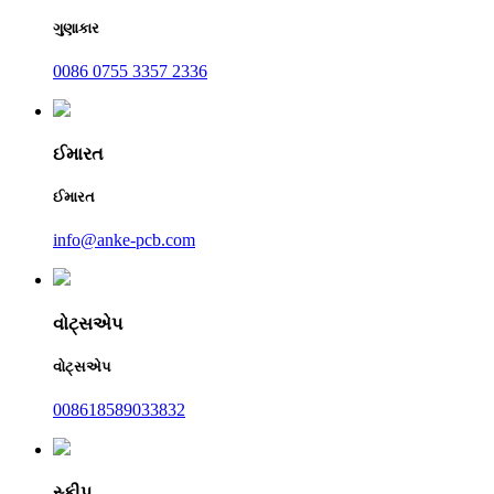
ગુણાકાર
0086 0755 3357 2336
ઈમારત
ઈમારત
info@anke-pcb.com
વોટ્સએપ
વોટ્સએપ
008618589033832
સ્કીપ