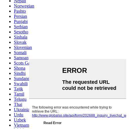
Nepali
Norwegian
Pashto
Persian
Punjabi
Serbian
Sesotho
Sinhala
Slovak
Slovenian
Somali
Samoan
Scots Gaelic
Shona
Sindhi
Sundanese
Swahili
Tajik
Tamil
Telugu
Thai
Ukrainian
Urdu
Uzbek
Vietnamese