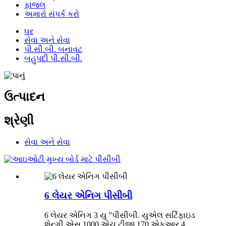
ફાજલ
અમારો સંપર્ક કરો
ઘર
સેવા અને સેવા
પી.સી.બી. બનાવટ
બહુપદી પી.સી.બી.
ઉત્પાદન
શ્રેણી
સેવા અને સેવા
6 લેયર એનિગ પીસીબી
6 લેયર એનિગ 3 યુ ”પીસીબી. યુએલ સર્ટિફાઇડ
શેન્ગી એસ 1000 એચ ટીજી 170 એફઆર 4