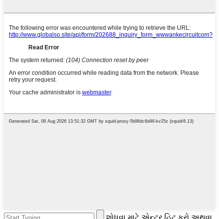
શોધવા માટે એન્ટર હિટ કરો અથવા