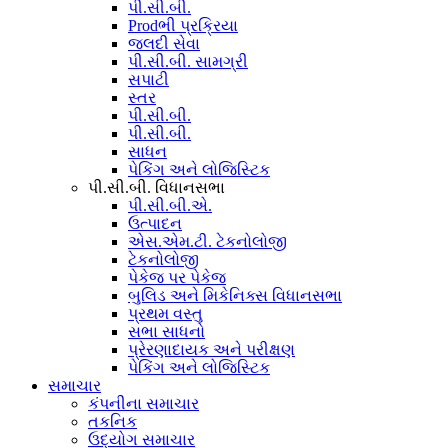
પી.સી.બી.
Prodભી પ્રક્રિયા
જલદી સેવા
પી.સી.બી. સામગ્રી
સપાટી
સ્તર
પી.સી.બી.
પી.સી.બી.
સાધન
પેકિંગ અને લોજિસ્ટિક
પી.સી.બી. વિધાનસભા
પી.સી.બી.એ.
ઉત્પાદન
એસ.એમ.ટી. ટેકનોલોજી
ટેકનોલોજી
પેકેજ પર પેકેજ
બુલિડ અને મિકેનિક્સ વિધાનસભા
પ્રથમ વસ્તુ
સભા સાધનો
પ્રેરણાદાયક અને પરીક્ષણ
પેકિંગ અને લોજિસ્ટિક
સમાચાર
કંપનીના સમાચાર
તકનિક
ઉદ્યોગ સમાચાર