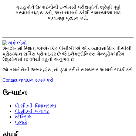
ગ્રાહકોને ઉત્પાદનોની ઇએમસી પરીક્ષણોની શ્રેણી પૂર્ણ
કરવામાં સહાય કરો, અને સામનો કરેલી સમસ્યાઓ માટે
ભલામણ પ્રદાન કરો.
શેનઝેનમાં સ્થિત, એએનકેઇ પીસીબી એ એક વ્યાવસાયિક પીસીબી
પ્રોડક્શન સર્વિસ પ્રોવાઇડર છે જે ઇલેક્ટ્રોનિક્સ મેન્યુફેક્ચરિંગ
ઉદ્યોગમાં 10 વર્ષથી વધુનો અનુભવ છે.
જો તમને તેની જરૂર હોય, તો કૃપા કરીને સમયસર અમારો સંપર્ક કરો
Contact નલાઇન સંપર્ક કરો
ઉત્પાદન
પી.સી.બી. વિધાનસભા
પી.સી.બી. બનાવટ
સ્ટેન્સિલ
પુરવઠો
સંપર્ક