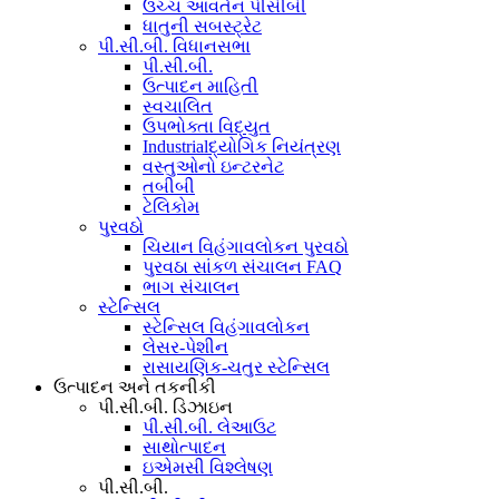
ઉચ્ચ આવર્તન પીસીબી
ધાતુની સબસ્ટ્રેટ
પી.સી.બી. વિધાનસભા
પી.સી.બી.
ઉત્પાદન માહિતી
સ્વચાલિત
ઉપભોક્તા વિદ્યુત
Industrialદ્યોગિક નિયંત્રણ
વસ્તુઓનો ઇન્ટરનેટ
તબીબી
ટેલિકોમ
પુરવઠો
ચિયાન વિહંગાવલોકન પુરવઠો
પુરવઠા સાંકળ સંચાલન FAQ
ભાગ સંચાલન
સ્ટેન્સિલ
સ્ટેન્સિલ વિહંગાવલોકન
લેસર-પેશીન
રાસાયણિક-ચતુર સ્ટેન્સિલ
ઉત્પાદન અને તકનીકી
પી.સી.બી. ડિઝાઇન
પી.સી.બી. લેઆઉટ
સાથોત્પાદન
ઇએમસી વિશ્લેષણ
પી.સી.બી.