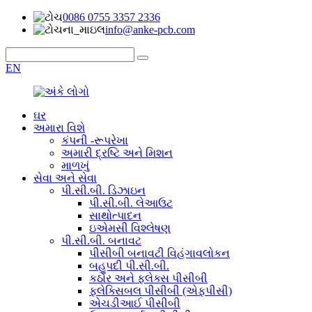
0086 0755 3357 2336
info@anke-pcb.com
EN
ઘર
અમારા વિશે
કંપની -રૂપરેખા
અમારી દ્રષ્ટિ અને મિશન
માળખું
સેવા અને સેવા
પી.સી.બી. ડિઝાઇન
પી.સી.બી. લેઆઉટ
સાથોત્પાદન
ઇએમસી વિશ્લેષણ
પી.સી.બી. બનાવટ
પીસીબી બનાવટી વિહંગાવલોકન
બહુપદી પી.સી.બી.
કઠોર અને ફ્લેક્સ પીસીબી
ફ્લેક્સિબલ પીસીબી (એફપીસી)
એચડીઆઈ પીસીબી