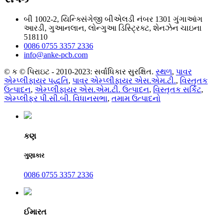
બી 1002-2, યિન્ક્સિંગેજી બીએલડી નંબર 1301 ગુંગાઆંગ
આરડી, ગુઆનલાન, લોન્ગુઆ ડિસ્ટ્રિક્ટ, શેનઝેન ચાઇના
518110
0086 0755 3357 2336
info@anke-pcb.com
© ક © પિરાઇટ - 2010-2023: સર્વાધિકાર સુરક્ષિત.
સ્થળ
,
પાવર
એમ્પ્લીફાયર પદ્ધતિ
,
પાવર એમ્પ્લીફાયર એસ.એમ.ટી.
,
વિસ્તૃતક
ઉત્પાદન
,
એમ્પ્લીફાયર એસ.એમ.ટી. ઉત્પાદન
,
વિસ્તૃતક સર્કિટ
,
એમ્પ્લીફર પી.સી.બી. વિધાનસભા
,
તમામ ઉત્પાદનો
કણ
ગુણાકાર
0086 0755 3357 2336
ઈમારત