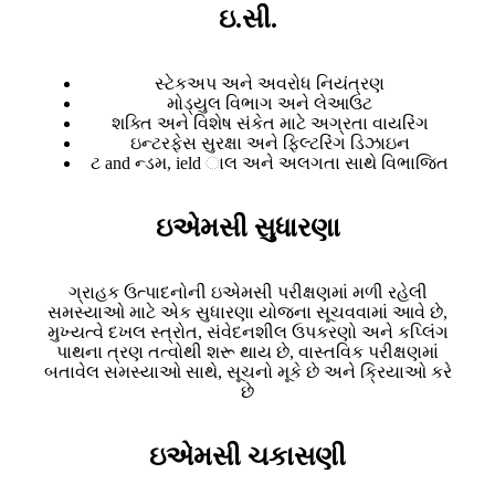
ઇ.સી.
સ્ટેકઅપ અને અવરોધ નિયંત્રણ
મોડ્યુલ વિભાગ અને લેઆઉટ
શક્તિ અને વિશેષ સંકેત માટે અગ્રતા વાયરિંગ
ઇન્ટરફેસ સુરક્ષા અને ફિલ્ટરિંગ ડિઝાઇન
ટ and ન્ડમ, ield ાલ અને અલગતા સાથે વિભાજિત
ઇએમસી સુધારણા
ગ્રાહક ઉત્પાદનોની ઇએમસી પરીક્ષણમાં મળી રહેલી
સમસ્યાઓ માટે એક સુધારણા યોજના સૂચવવામાં આવે છે,
મુખ્યત્વે દખલ સ્ત્રોત, સંવેદનશીલ ઉપકરણો અને કપ્લિંગ
પાથના ત્રણ તત્વોથી શરૂ થાય છે, વાસ્તવિક પરીક્ષણમાં
બતાવેલ સમસ્યાઓ સાથે, સૂચનો મૂકે છે અને ક્રિયાઓ કરે
છે
ઇએમસી ચકાસણી