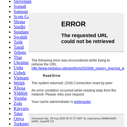
Slovenian
Somali
Samoan
Scots Gaelic
Shona
Sindhi
Sundanese
Swahili
Tajik
Tamil
Telugu
Thai
Ukrainian
Urdu
Uzbek
Vietnamese
Welsh
Xhosa
Yiddish
Yoruba
Zulu
Kinyarwanda
Tatar
Oriya
Turkmen