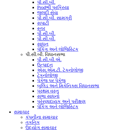
પી.સી.બી.
Prodભી પ્રક્રિયા
જલદી સેવા
પી.સી.બી. સામગ્રી
સપાટી
સ્તર
પી.સી.બી.
પી.સી.બી.
સાધન
પેકિંગ અને લોજિસ્ટિક
પી.સી.બી. વિધાનસભા
પી.સી.બી.એ.
ઉત્પાદન
એસ.એમ.ટી. ટેકનોલોજી
ટેકનોલોજી
પેકેજ પર પેકેજ
બુલિડ અને મિકેનિક્સ વિધાનસભા
પ્રથમ વસ્તુ
સભા સાધનો
પ્રેરણાદાયક અને પરીક્ષણ
પેકિંગ અને લોજિસ્ટિક
સમાચાર
કંપનીના સમાચાર
તકનિક
ઉદ્યોગ સમાચાર