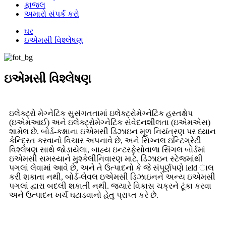
ફાજલ
અમારો સંપર્ક કરો
ઘર
ઇએમસી વિશ્લેષણ
ઇએમસી વિશ્લેષણ
ઇલેક્ટ્રો મેગ્નેટિક સુસંગતતામાં ઇલેક્ટ્રોમેગ્નેટિક હસ્તક્ષેપ
(ઇએમઆઈ) અને ઇલેક્ટ્રોમેગ્નેટિક સંવેદનશીલતા (ઇએમએસ)
શામેલ છે. બોર્ડ-કક્ષાના ઇએમસી ડિઝાઇન મૂળ નિયંત્રણ પર ધ્યાન
કેન્દ્રિત કરવાનો વિચાર અપનાવે છે, અને સિગ્નલ ઇન્ટિગ્રેટી
વિશ્લેષણ સાથે જોડાયેલા, બાહ્ય ઇન્ટરફેસોવાળા સિંગલ બોર્ડમાં
ઇએમસી સમસ્યાને મુશ્કેલીનિવારણ માટે, ડિઝાઇન સ્ટેજમાંથી
પગલાં લેવામાં આવે છે, અને તે ઉત્પાદનો કે જે સંપૂર્ણપણે ield ાલ
કરી શકાતા નથી, બોર્ડ-લેવલ ઇએમસી ડિઝાઇનને અન્ય ઇએમસી
પગલાં દ્વારા બદલી શકાતી નથી. જ્યારે વિકાસ ચક્રને ટૂંકા કરવા
અને ઉત્પાદન ખર્ચ ઘટાડવાનો હેતુ પ્રાપ્ત કરે છે.