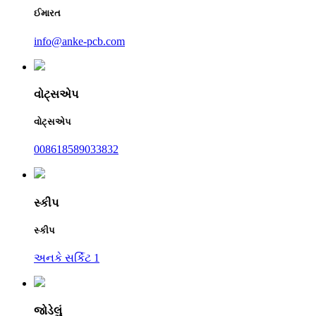
ઈમારત
info@anke-pcb.com
વોટ્સએપ
વોટ્સએપ
008618589033832
સ્કીપ
સ્કીપ
અનકે સર્કિટ 1
જોડેલું